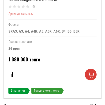
(0)
Артикул:
5965C005
Формат
SRA3, A3, A4, A4R, A5, A5R, A6R, B4, B5, B5R
Скорость печати
26 ppm
1 380 000
тенге
В наличии!
Тонер в комплекте!