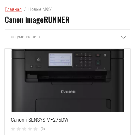
Главная
  /  Новые МФУ
Canon imageRUNNER
по умолчанию
Canon i-SENSYS MF275DW
(0)