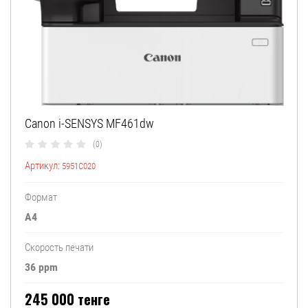
Canon i-SENSYS MF461dw
(0)
Артикул:
5951C020
Формат
А4
Скорость печати
36 ppm
245 000
тенге