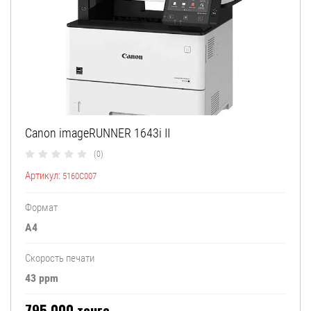
Canon imageRUNNER 1643i II
(0)
Артикул:
5160C007
Формат
А4
Скорость печати
43 ppm
795 000
тенге