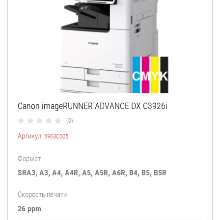
Canon imageRUNNER ADVANCE DX C3926i
(0)
Артикул:
5963C005
Формат
SRA3, A3, A4, A4R, A5, A5R, A6R, B4, B5, B5R
Скорость печати
26 ppm