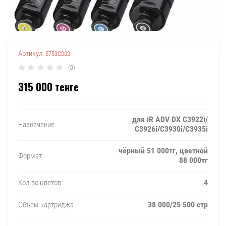
Артикул:
5753C002
(0)
315 000
тенге
для iR ADV DX C3922i/
Назначение
С3926i/С3930i/C3935i
чёрный 51 000тг, цветной
Формат
88 000тг
4
Кол-во цветов
38 000/25 500 стр
Объем картриджа