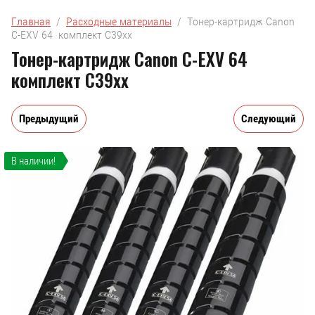
Главная
  /  
Расходные материалы
  /  Тонер-картридж Canon 
C-EXV 64  комплект C39xx
Тонер-картридж Canon C-EXV 64
комплект C39xx
Предыдущий
Следующий
В наличии!